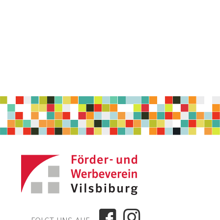
der
Beiträge

