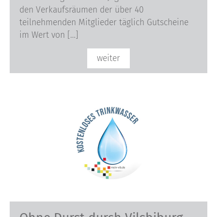
den Verkaufsräumen der über 40
teilnehmenden Mitglieder täglich Gutscheine
im Wert von […]
weiter