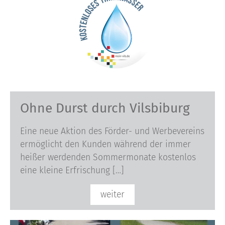
Ohne Durst durch Vilsbiburg
Eine neue Aktion des Förder- und Werbevereins
ermöglicht den Kunden während der immer
heißer werdenden Sommermonate kostenlos
eine kleine Erfrischung […]
weiter